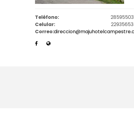
Teléfono:
28595503
Celular:
22935653
Correo:
direccion@majuhotelcampestre